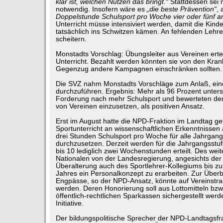
klar ist, welchen Nutzen das bringt.“
Stattdessen sei 
notwendig. Insofern wäre es
„die beste Prävention“
, 
Doppelstunde Schulsport pro Woche vier oder fünf a
Unterricht müsse intensiviert werden, damit die Kind
tatsächlich ins Schwitzen kämen. An fehlenden Lehrer
scheitern.
Monstadts Vorschlag: Übungsleiter aus Vereinen ert
Unterricht. Bezahlt werden könnten sie von den Kran
Gegenzug andere Kampagnen einschränken sollten.
Die SVZ nahm Monstadts Vorschläge zum Anlaß, ei
durchzuführen. Ergebnis: Mehr als 96 Prozent unters
Forderung nach mehr Schulsport und bewerteten den
von Vereinen einzusetzen, als positiven Ansatz.
Erst im August hatte die NPD-Fraktion im Landtag ge
Sportunterricht an wissenschaftlichen Erkenntnissen
drei Stunden Schulsport pro Woche für alle Jahrgang
durchzusetzen. Derzeit werden für die Jahrgangsstuf
bis 10 lediglich zwei Wochenstunden erteilt. Des weit
Nationalen von der Landesregierung, angesichts der
Überalterung auch des Sportlehrer-Kollegiums bis 
Jahres ein Personalkonzept zu erarbeiten. Zur Über
Engpässe, so der NPD-Ansatz, könnte auf Vereinstrai
werden. Deren Honorierung soll aus Lottomitteln b
öffentlich-rechtlichen Sparkassen sichergestellt wer
Initiative.
Der bildungspolitische Sprecher der NPD-Landtagsfra