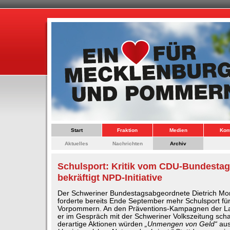
Start
Fraktion
Medien
Kon
Aktuelles
Nachrichten
Archiv
Schulsport: Kritik vom CDU-Bundesta
bekräftigt NPD-Initiative
Der Schweriner Bundestagsabgeordnete Dietrich Mo
forderte bereits Ende September mehr Schulsport fü
Vorpommern. An den Präventions-Kampagnen der La
er im Gespräch mit der Schweriner Volkszeitung schar
derartige Aktionen würden
„Unmengen von Geld“
au