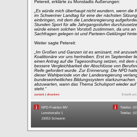
Petereit, erklärte zu Monstadts Äußerungen:
„Es würde mich überhaupt nicht wundern, wenn die R
im Schweriner Landtag für eine der nächsten Sitzun
einbringen, mit dem die Landesregierung aufgefordert
Stunden Sport für alle Jahrgangsstufen durchzusetz
würde einem solchen Vorstoß zustimmen, da uns an
Sachfragen gelegen ist und Parteien-Geklüngel hinte
Weiter sagte Petereit:
„Im Großen und Ganzen ist es amüsant, mit anzusehe
Koalitionäre vor uns hertreiben. Erst im September
einen Antrag auf die Tagesordnung setzen, mit dem 
bessere Vergleichbarkeit der Abschlüsse von Berufsre
Reife gefordert wurde. Zur Erinnerung: Die NPD hatt
dieser Wahlperiode von der Landesregierung verlangt,
bundeseinheitliches Bildungssystem starkzumachen. J
abzuwarten, wann das Thema Schulsport wieder auf
steht.“
zurück
|
drucken
Erstellt a
NPD-Fraktion MV
Telefon: (
Lennéstraße 1
Telefax: (
19053 Schwerin