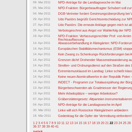
09. Mai 2011
NPD-Anträge für die Landtagswoche im Mai
05. Mai 2011
NPD-Fraktion: Bürgerbeauftragter Schubert soll zur
04. Mai 2011
DGB-Vertreter fordert Gesinnungsüberprüfung bei Ve
29. Apr 2011
Udo Pastörs begrüßt Gerichtsentscheidung zur N
27. Apr 2011
Udo Pastörs: Die erneute Anklage gegen mich ist a
26. Apr 2011
Verbotsgeschrei aus Angst vor Wahlerfolg der NPD
19. Apr 2011
NPD-Fraktion: Verfassungsrechtler Prof. von Arnim 
Rechtsauffassung
14. Apr 2011
Abwasserbehandlung in Kleingärten: NPD-Forderu
14. Apr 2011
Europäischen Stabilitätsmechanismus (ESM) stopp
14. Apr 2011
Kein Zwang zu Schenkungs-Rückforderungen bei A
14. Apr 2011
Grenzen dicht! Drohender Masseneinwanderung au
14. Apr 2011
Streifen- und Ordnungsdienst auf den Straßen des
14. Apr 2011
Extremismusklausel im Landtag: Linke schießt klas
14. Apr 2011
Keine neuen Atomkraftwerke in der Republik Polen 
14. Apr 2011
INDECT - Programm zur Totalausspähung der Bürg
13. Apr 2011
Bürgerbeschwerden als Gradmesser der Regierung
13. Apr 2011
Mehr Arbeitsplätze – weniger Arbeitslose?
07. Apr 2011
Gräberstättengesetz: Altparteien instrumentalisiere
04. Apr 2011
NPD-Anträge für die Landtagswoche im April
30. Mär 2011
Linke will sich Rostocker Kleingärtnern anbiedern
18. Mär 2011
Gedenktag für die Opfer der Vertreibung einfordern!
1
2
3
4
5
6
7
8
9
10
11
12
13
14
15
16
17
18
19
20
21
22
23
24
25
26
36
37
38
39
40
41
zurück