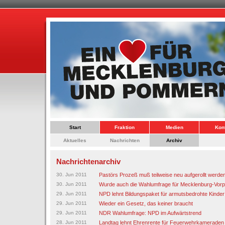
Start
Fraktion
Medien
Kon
Aktuelles
Nachrichten
Archiv
Nachrichtenarchiv
30. Jun 2011
Pastörs Prozeß muß teilweise neu aufgerollt werde
30. Jun 2011
Wurde auch die Wahlumfrage für Mecklenburg-Vorp
29. Jun 2011
NPD lehnt Bildungspaket für armutsbedrohte Kinder
29. Jun 2011
Wieder ein Gesetz, das keiner braucht
29. Jun 2011
NDR Wahlumfrage: NPD im Aufwärtstrend
28. Jun 2011
Landtag lehnt Ehrenrente für Feuerwehrkameraden