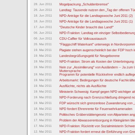
28. Jun 2011
Mogelpackung „Schuldenbremse"
26. Jun 2011
Landtag: Tausende nutzen den „Tag der offenen Tü
18. Jun 2011
NPD-Anträge für die Landtagswoche Juni 2011 (2)
18. Jun 2011
NPD-Anträge für die Landtagswoche Juni 2011 (1)
17. Jun 2011
"Deutsche Kinder braucht das Land!"
06. Jun 2011
NPD-Fraktion: Landtag ein einziger Selbstbedienung
06. Jun 2011
CDU-Caffier für Volksaustausch
26. Mai 2011
"Flaggschiff Waterkant" unterwegs in Nordvorpom
19. Mai 2011
Plagiate stehen augenscheinlich bei der FDP hoch 
19. Mai 2011
Landesbegrüßungsgeld für Neugeborene
19. Mai 2011
NPD-Fraktion: Strom als Kosten der Unterbringung
19. Mai 2011
Nein zur „Assimilierung" von Ausländern -- Ja zum U
Muttersprache
19. Mai 2011
Programm für potentielle Rückkehrer endlich aufleg
19. Mai 2011
Arbeitsmarkt: Bedingungen für deutsche Fachkräft
19. Mai 2011
Ausflüchte, nichts als Ausflüchte
19. Mai 2011
Ministerin Schwesig: Kampf gegen NPD wichtiger a
19. Mai 2011
NPD-Forderung nach Grenzschließung dringend no
19. Mai 2011
FDP wünscht sich grenzenlose Zuwanderung von „
18. Mai 2011
NPD fordert Ehrenrente für Feuerwehrkameraden
18. Mai 2011
Politisches Gräberstättengesetz von Altparteien 
17. Mai 2011
Problem der Abwasserentsorgung in Kleingärten blei
17. Mai 2011
NPD-Fraktion: Rücktritt von Sozialministerin Schwesi
12. Mai 2011
NPD-Fraktion fordert erneut die Einführung von Gre