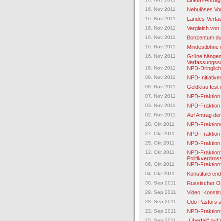
Linken-Antrag
16. Nov 2011
Nebulöses Vo
16. Nov 2011
Landes-Verfa
16. Nov 2011
Vergleich von
16. Nov 2011
Bonzentum dur
16. Nov 2011
Mindestlöhne 
16. Nov 2011
Grüne hängen
Verfassungss
16. Nov 2011
NPD-Dringlichk
09. Nov 2011
NPD-Initiativ
08. Nov 2011
Geldklau fest
07. Nov 2011
NPD-Fraktion 
03. Nov 2011
NPD-Fraktion 
02. Nov 2011
Auf Antrag de
28. Okt 2011
NPD-Fraktions
27. Okt 2011
NPD-Fraktion 
25. Okt 2011
NPD-Fraktion 
12. Okt 2011
NPD-Fraktion: 
Politikverdros
06. Okt 2011
NPD-Fraktion
04. Okt 2011
Konstituierend
30. Sep 2011
Russischer O
29. Sep 2011
Video: Konsti
28. Sep 2011
Udo Pastörs a
22. Sep 2011
NPD-Fraktion:
15. Sep 2011
„Überfall“ au