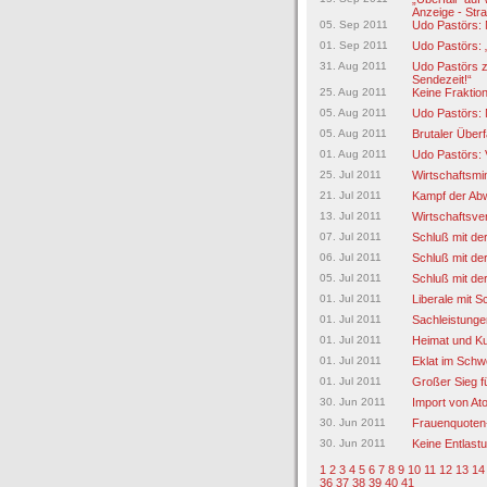
Anzeige - Stra
05. Sep 2011
Udo Pastörs: N
01. Sep 2011
Udo Pastörs: 
31. Aug 2011
Udo Pastörs z
Sendezeit!“
25. Aug 2011
Keine Fraktio
05. Aug 2011
Udo Pastörs: N
05. Aug 2011
Brutaler Übe
01. Aug 2011
Udo Pastörs: 
25. Jul 2011
Wirtschaftsmin
21. Jul 2011
Kampf der Ab
13. Jul 2011
Wirtschaftsve
07. Jul 2011
Schluß mit de
06. Jul 2011
Schluß mit de
05. Jul 2011
Schluß mit de
01. Jul 2011
Liberale mit 
01. Jul 2011
Sachleistungen
01. Jul 2011
Heimat und Kul
01. Jul 2011
Eklat im Schw
01. Jul 2011
Großer Sieg f
30. Jun 2011
Import von At
30. Jun 2011
Frauenquoten-
30. Jun 2011
Keine Entlast
1
2
3
4
5
6
7
8
9
10
11
12
13
14
36
37
38
39
40
41