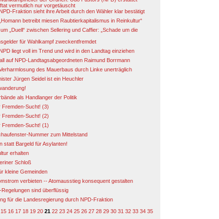
ftat vermutlich nur vorgetäuscht
PD-Fraktion sieht ihre Arbeit durch den Wähler klar bestätigt
„Homann betreibt miesen Raubtierkapitalismus in Reinkultur“
um „Duell“ zwischen Sellering und Caffier: „Schade um die
nsgelder für Wahlkampf zweckentfremdet
PD liegt voll im Trend und wird in den Landtag einziehen
rfall auf NPD-Landtagsabgeordneten Raimund Borrmann
Verharmlosung des Mauerbaus durch Linke unerträglich
ister Jürgen Seidel ist ein Heuchler
wanderung!
rbände als Handlanger der Politik
r Fremden-Sucht! (3)
r Fremden-Sucht! (2)
r Fremden-Sucht! (1)
Schaufenster-Nummer zum Mittelstand
 statt Bargeld für Asylanten!
tur erhalten
eriner Schloß
ür kleine Gemeinden
omstrom verbieten -- Atomausstieg konsequent gestalten
Regelungen sind überflüssig
ung für die Landesregierung durch NPD-Fraktion
15
16
17
18
19
20
21
22
23
24
25
26
27
28
29
30
31
32
33
34
35