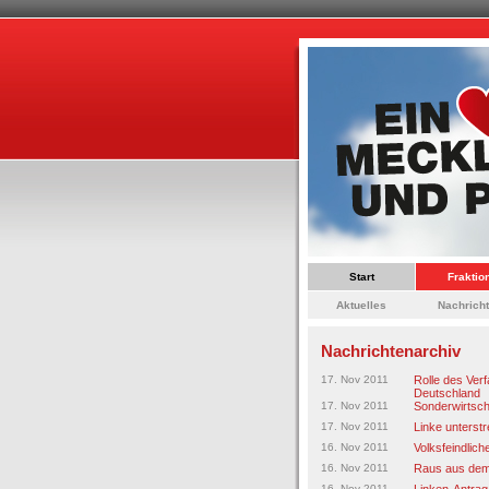
Start
Fraktio
Aktuelles
Nachrich
Nachrichtenarchiv
17. Nov 2011
Rolle des Ver
Deutschland
17. Nov 2011
Sonderwirtsch
17. Nov 2011
Linke unterst
16. Nov 2011
Volksfeindliche
16. Nov 2011
Raus aus dem 
16. Nov 2011