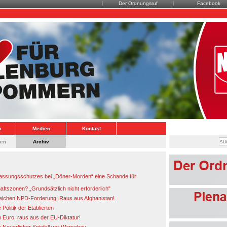
Der Ordnungsruf
Facebook
n
Medien
Kontakt
ten
Archiv
fassungsschutzes bei „Döner-Morden“ eine Schande für
aftszonen? „Grundsätzlich nicht erforderlich"
reichen NPD-Forderung: Raus aus Afghanistan!
 Politik der Etablierten
Euro, raus aus der EU-Diktatur!