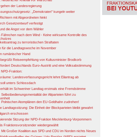
: Neuerlicher Kniefall vor Warschau
rgehen der Landesregierung
ssungsschutzgesetz: „Demokraten" kungeln weiter
 Richtern mit Abgeordneten hinkt
ch Gesetzentwurf verfestigt
und die Angst vor dem Wähler
 Fähnchen nach dem Wind - Keine wirksame Kontrolle des
chutzes
eitsantrag zu terroristischen Straftaten
en für die Landtagswoche im November
 in rumänischer Hand
begrüßt Reiseempfehlung von Kultusminister Brodkorb
fordert Deutschlands Euro-Austritt und eine Volksabstimmung
r NPD-Fraktion:
räume: Landesverfassungsgericht lehnt Eilantrag ab
soll unters Schlossdach
erhält im Schweriner Landtag erstmals eine Fremdstimme
Selbstbedienungsmentalität der Altparteien führt zu
senheit
: Polnischen Atomplänen den EU-Geldhahn zudrehen!
e Landtagssitzung: Die Einheit der Blockparteien bleibt gewahrt
ligarch erschossen
tuierende Sitzung der NPD-Fraktion Mecklenburg-Vorpommern
ls Fraktionsvorsitzender wiedergewählt
 Mit Großer Koalition aus SPD und CDU im Norden nichts Neues
f Wahlkampfhelfer der Grünen: Udo Pastörs (NPD) erstattet