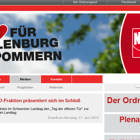
Der Ordnungsruf
Facebook
n
Medien
Kontakt
ruf
Flugblätter
Heftreihe
D-Fraktion präsentiert sich im Schloß
ktion im Schweriner Landtag den „Tag der offenen Tür“ zur
 im Landtag.
Erstellt am Dienstag, 17. Juni 2014