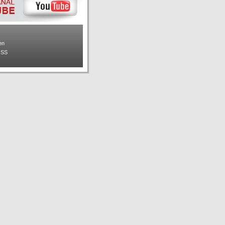
en
RSS