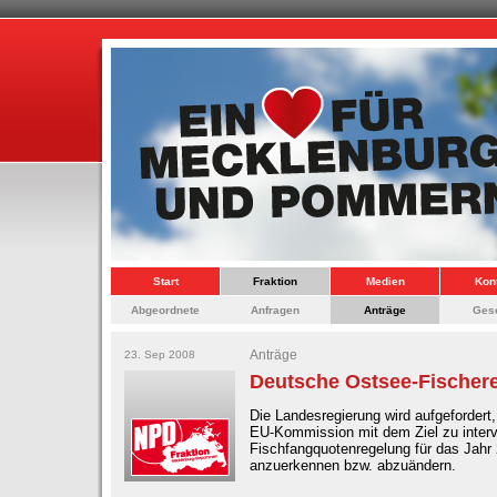
Start
Fraktion
Medien
Kon
Abgeordnete
Anfragen
Anträge
Ges
Anträge
23. Sep 2008
Deutsche Ostsee-Fischere
Die Landesregierung wird aufgefordert,
EU-Kommission mit dem Ziel zu interv
Fischfangquotenregelung für das Jahr 
anzuerkennen bzw. abzuändern.