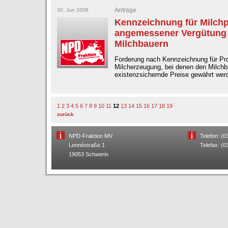
Anträge
30. Jun 2008
Kennzeichnung für Milchp
angemessener Vergütung 
Milchbauern
Forderung nach Kennzeichnung für Pr
Milcherzeugung, bei denen den Milch
existenzsichernde Preise gewährt wer
1
2
3
4
5
6
7
8
9
10
11
12
13
14
15
16
17
18
19
zurück
NPD-Fraktion MV
Telefon: (
Lennéstraße 1
Telefax: (
19053 Schwerin